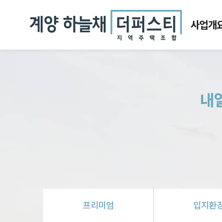
1668.3434
사업개
사업개
모집공
내
오시는 
프리
미엄
입지
환