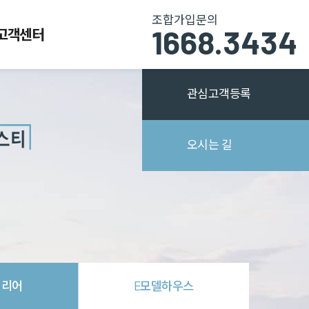
조합가입문의
1668.3434
고객센터
관심고객등록
심고객등록
오시는 길
테
리어
E모델
하우스