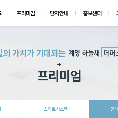
요
프리미엄
단지안내
홍보센터
요
프리미엄
단지안내
언론보도
관
고
입지환경
커뮤니티
홍보영상
일의 가치가 기대되는
길
스마트시스템
단지배치도
인테리어
UNIT PLAN
프리미엄
E모델하우스
경
스마트
시스템
인